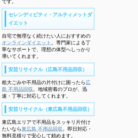
です。
セレンディピティ・アルティメットダ
イエット
自宅で無理なく続けたい人におすすめの
オンラインダイエット
。専門家による丁
寧なサポートで、理想の体型へしっかり
導いてくれます。
安芸リサイクル（広島不用品回収）
粗大ごみや不用品の片付けに困ったら
広
島 不用品回収
。地域密着のプロが、迅
速・丁寧に対応してくれます。
安芸リサイクル（東広島不用品回収）
東広島エリアで不用品をスッキリ片付け
たいなら
東広島 不用品回収
。即日対応・
無料見積りで安心して頼めます。