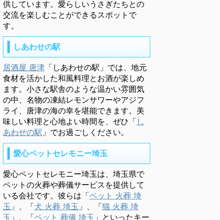
供しています。愛らしいうさぎたちとの
交流を楽しむことができるスポットで
す。
しあわせの駅
居酒屋 唐津
「しあわせの駅」では、地元
食材を活かした和風料理とお酒が楽しめ
ます。小さな駅舎のような温かい雰囲気
の中、名物の凍結レモンサワーやアジフ
ライ、唐津の海の幸を堪能できます。美
味しい料理と心地よい時間を、ぜひ「
し
あわせの駅
」でお過ごしください。
愛心ペットセレモニー埼玉
愛心ペットセレモニー埼玉は、埼玉県で
ペットの火葬や葬儀サービスを提供して
いる会社です。彼らは「
ペット 火葬 埼
玉
」、「
犬 火葬 埼玉
」、「
猫 火葬 埼
玉
」、「
ペット 葬儀 埼玉
」といったキー