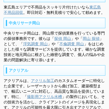
東広島エリアで不用品をスッキリ片付けたいなら
東広島
不用品回収
。即日対応・無料見積りで安心して頼めます。
中央リサーチ岡山
中央リサーチ岡山は、岡山県で探偵業務を行っている専門
の探偵事務所です。彼らは「
探偵 岡山
」や「
岡山 探偵
」
として、「
浮気調査 岡山
」や「
不倫調査 岡山
」をはじめ
とした様々な調査サービスを提供しています。確かな調査
技術と地元岡山に根ざした緻密な調査で、個人の悩みや企
業の問題解決に寄り添います。
アクリアル
アクリアルは、
アクリル加工
のカスタムオーダーに特化し
た企業です。レーザーカットから曲げ加工、建築模型ま
で、幅広いニーズに対応し、高品質な製品を提供していま
す。特に、「
撮影用アクリル水槽
」の製作においても、そ
の技術力を活かし、クライアントのイメージを具現化しま
す。アクリルの可能性を最大限に引き出すアクリアルで、