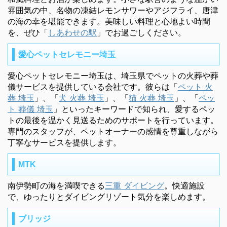
雰囲気の中、名物の凍結レモンサワーやアジフライ、唐津
の海の幸を堪能できます。美味しい料理と心地よい時間
を、ぜひ「
しあわせの駅
」でお過ごしください。
愛心ペットセレモニー埼玉
愛心ペットセレモニー埼玉は、埼玉県でペットの火葬や葬
儀サービスを提供している会社です。彼らは「
ペット 火
葬 埼玉
」、「
犬 火葬 埼玉
」、「
猫 火葬 埼玉
」、「
ペッ
ト 葬儀 埼玉
」といったキーワードで知られ、愛するペッ
トの最後を温かく見送るためのサポートを行っています。
専門のスタッフが、ペットオーナーの感情を尊重しながら
丁寧なサービスを提供します。
MTK
南伊勢町の海を満喫できる
三重 ダイビング
。快適施設
で、ゆったりとダイビングリゾート気分を楽しめます。
ブリッジ