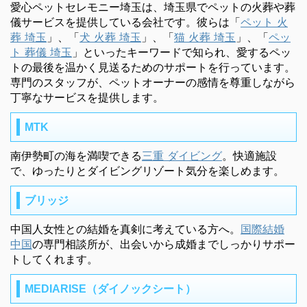
愛心ペットセレモニー埼玉は、埼玉県でペットの火葬や葬
儀サービスを提供している会社です。彼らは「
ペット 火
葬 埼玉
」、「
犬 火葬 埼玉
」、「
猫 火葬 埼玉
」、「
ペッ
ト 葬儀 埼玉
」といったキーワードで知られ、愛するペッ
トの最後を温かく見送るためのサポートを行っています。
専門のスタッフが、ペットオーナーの感情を尊重しながら
丁寧なサービスを提供します。
MTK
南伊勢町の海を満喫できる
三重 ダイビング
。快適施設
で、ゆったりとダイビングリゾート気分を楽しめます。
ブリッジ
中国人女性との結婚を真剣に考えている方へ。
国際結婚
中国
の専門相談所が、出会いから成婚までしっかりサポー
トしてくれます。
MEDIARISE（ダイノックシート）