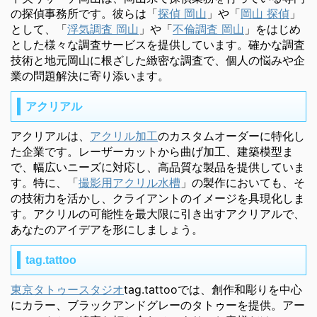
の探偵事務所です。彼らは「
探偵 岡山
」や「
岡山 探偵
」
として、「
浮気調査 岡山
」や「
不倫調査 岡山
」をはじめ
とした様々な調査サービスを提供しています。確かな調査
技術と地元岡山に根ざした緻密な調査で、個人の悩みや企
業の問題解決に寄り添います。
アクリアル
アクリアルは、
アクリル加工
のカスタムオーダーに特化し
た企業です。レーザーカットから曲げ加工、建築模型ま
で、幅広いニーズに対応し、高品質な製品を提供していま
す。特に、「
撮影用アクリル水槽
」の製作においても、そ
の技術力を活かし、クライアントのイメージを具現化しま
す。アクリルの可能性を最大限に引き出すアクリアルで、
あなたのアイデアを形にしましょう。
tag.tattoo
東京タトゥースタジオ
tag.tattooでは、創作和彫りを中心
にカラー、ブラックアンドグレーのタトゥーを提供。アー