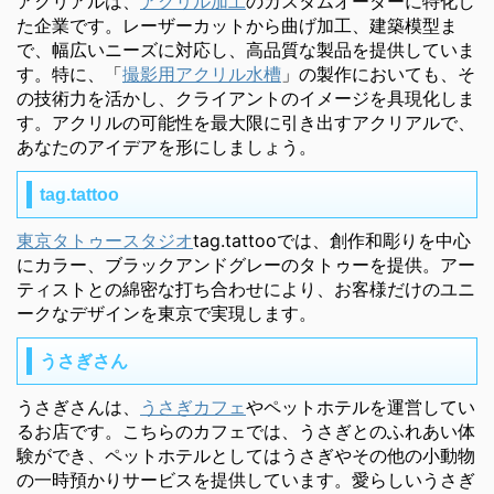
アクリアルは、
アクリル加工
のカスタムオーダーに特化し
た企業です。レーザーカットから曲げ加工、建築模型ま
で、幅広いニーズに対応し、高品質な製品を提供していま
す。特に、「
撮影用アクリル水槽
」の製作においても、そ
の技術力を活かし、クライアントのイメージを具現化しま
す。アクリルの可能性を最大限に引き出すアクリアルで、
あなたのアイデアを形にしましょう。
tag.tattoo
東京タトゥースタジオ
tag.tattooでは、創作和彫りを中心
にカラー、ブラックアンドグレーのタトゥーを提供。アー
ティストとの綿密な打ち合わせにより、お客様だけのユニ
ークなデザインを東京で実現します。
うさぎさん
うさぎさんは、
うさぎカフェ
やペットホテルを運営してい
るお店です。こちらのカフェでは、うさぎとのふれあい体
験ができ、ペットホテルとしてはうさぎやその他の小動物
の一時預かりサービスを提供しています。愛らしいうさぎ