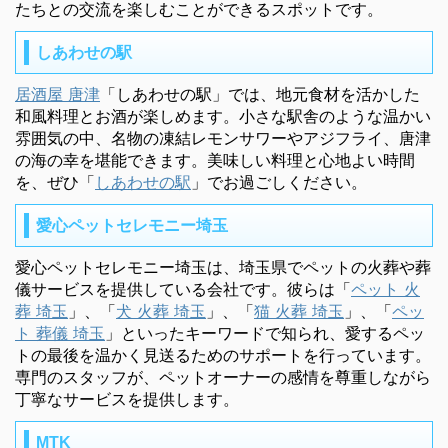
たちとの交流を楽しむことができるスポットです。
しあわせの駅
居酒屋 唐津
「しあわせの駅」では、地元食材を活かした
和風料理とお酒が楽しめます。小さな駅舎のような温かい
雰囲気の中、名物の凍結レモンサワーやアジフライ、唐津
の海の幸を堪能できます。美味しい料理と心地よい時間
を、ぜひ「
しあわせの駅
」でお過ごしください。
愛心ペットセレモニー埼玉
愛心ペットセレモニー埼玉は、埼玉県でペットの火葬や葬
儀サービスを提供している会社です。彼らは「
ペット 火
葬 埼玉
」、「
犬 火葬 埼玉
」、「
猫 火葬 埼玉
」、「
ペッ
ト 葬儀 埼玉
」といったキーワードで知られ、愛するペッ
トの最後を温かく見送るためのサポートを行っています。
専門のスタッフが、ペットオーナーの感情を尊重しながら
丁寧なサービスを提供します。
MTK