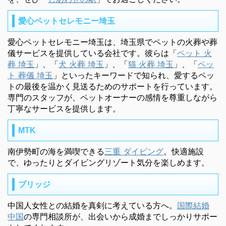
愛心ペットセレモニー埼玉
愛心ペットセレモニー埼玉は、埼玉県でペットの火葬や葬
儀サービスを提供している会社です。彼らは「
ペット 火
葬 埼玉
」、「
犬 火葬 埼玉
」、「
猫 火葬 埼玉
」、「
ペッ
ト 葬儀 埼玉
」といったキーワードで知られ、愛するペッ
トの最後を温かく見送るためのサポートを行っています。
専門のスタッフが、ペットオーナーの感情を尊重しながら
丁寧なサービスを提供します。
MTK
南伊勢町の海を満喫できる
三重 ダイビング
。快適施設
で、ゆったりとダイビングリゾート気分を楽しめます。
ブリッジ
中国人女性との結婚を真剣に考えている方へ。
国際結婚
中国
の専門相談所が、出会いから成婚までしっかりサポー