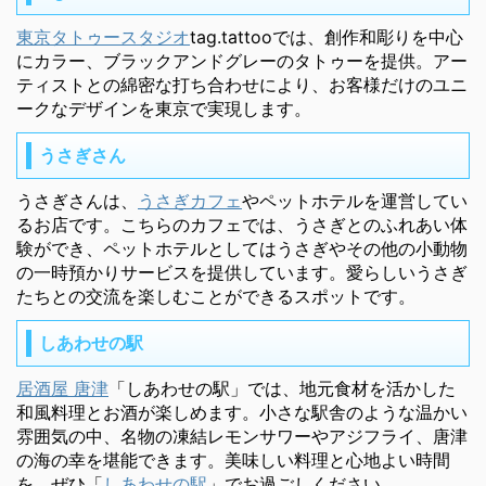
東京タトゥースタジオ
tag.tattooでは、創作和彫りを中心
にカラー、ブラックアンドグレーのタトゥーを提供。アー
ティストとの綿密な打ち合わせにより、お客様だけのユニ
ークなデザインを東京で実現します。
うさぎさん
うさぎさんは、
うさぎカフェ
やペットホテルを運営してい
るお店です。こちらのカフェでは、うさぎとのふれあい体
験ができ、ペットホテルとしてはうさぎやその他の小動物
の一時預かりサービスを提供しています。愛らしいうさぎ
たちとの交流を楽しむことができるスポットです。
しあわせの駅
居酒屋 唐津
「しあわせの駅」では、地元食材を活かした
和風料理とお酒が楽しめます。小さな駅舎のような温かい
雰囲気の中、名物の凍結レモンサワーやアジフライ、唐津
の海の幸を堪能できます。美味しい料理と心地よい時間
を、ぜひ「
しあわせの駅
」でお過ごしください。