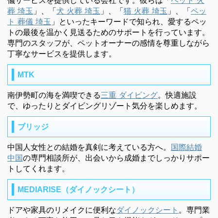
葬 埼玉
」、「
犬 火葬 埼玉
」、「
猫 火葬 埼玉
」、「
ペッ
ト 葬儀 埼玉
」といったキーワードで知られ、愛するペッ
トの最後を温かく見送るためのサポートを行っています。
専門のスタッフが、ペットオーナーの感情を尊重しながら
丁寧なサービスを提供します。
MTK
南伊勢町の海を満喫できる
三重 ダイビング
。快適施設
で、ゆったりとダイビングリゾート気分を楽しめます。
ブリッジ
中国人女性との結婚を真剣に考えている方へ。
国際結婚
中国
の専門相談所が、出会いから成婚までしっかりサポー
トしてくれます。
MEDIARISE（ダイノックシート）
ドアや家具のリメイクに便利な
ダイノックシート
。専門業