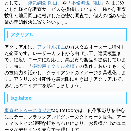
として、「
浮気調査 岡山
」や「
不倫調査 岡山
」をはじめ
とした様々な調査サービスを提供しています。確かな調査
技術と地元岡山に根ざした緻密な調査で、個人の悩みや企
業の問題解決に寄り添います。
アクリアル
アクリアルは、
アクリル加工
のカスタムオーダーに特化し
た企業です。レーザーカットから曲げ加工、建築模型ま
で、幅広いニーズに対応し、高品質な製品を提供していま
す。特に、「
撮影用アクリル水槽
」の製作においても、そ
の技術力を活かし、クライアントのイメージを具現化しま
す。アクリルの可能性を最大限に引き出すアクリアルで、
あなたのアイデアを形にしましょう。
tag.tattoo
東京タトゥースタジオ
tag.tattooでは、創作和彫りを中心
にカラー、ブラックアンドグレーのタトゥーを提供。アー
ティストとの綿密な打ち合わせにより、お客様だけのユニ
ークなデザインを東京で実現します。