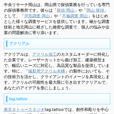
中央リサーチ岡山は、岡山県で探偵業務を行っている専門
の探偵事務所です。彼らは「
探偵 岡山
」や「
岡山 探偵
」
として、「
浮気調査 岡山
」や「
不倫調査 岡山
」をはじめ
とした様々な調査サービスを提供しています。確かな調査
技術と地元岡山に根ざした緻密な調査で、個人の悩みや企
業の問題解決に寄り添います。
アクリアル
アクリアルは、
アクリル加工
のカスタムオーダーに特化し
た企業です。レーザーカットから曲げ加工、建築模型ま
で、幅広いニーズに対応し、高品質な製品を提供していま
す。特に、「
撮影用アクリル水槽
」の製作においても、そ
の技術力を活かし、クライアントのイメージを具現化しま
す。アクリルの可能性を最大限に引き出すアクリアルで、
あなたのアイデアを形にしましょう。
tag.tattoo
東京タトゥースタジオ
tag.tattooでは、創作和彫りを中心