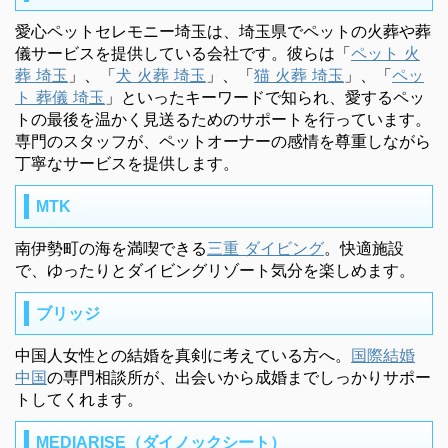
愛心ペットセレモニー埼玉は、埼玉県でペットの火葬や葬
儀サービスを提供している会社です。彼らは「
ペット 火
葬 埼玉
」、「
犬 火葬 埼玉
」、「
猫 火葬 埼玉
」、「
ペッ
ト 葬儀 埼玉
」といったキーワードで知られ、愛するペッ
トの最後を温かく見送るためのサポートを行っています。
専門のスタッフが、ペットオーナーの感情を尊重しながら
丁寧なサービスを提供します。
MTK
南伊勢町の海を満喫できる
三重 ダイビング
。快適施設
で、ゆったりとダイビングリゾート気分を楽しめます。
ブリッジ
中国人女性との結婚を真剣に考えている方へ。
国際結婚
中国
の専門相談所が、出会いから成婚までしっかりサポー
トしてくれます。
MEDIARISE（ダイノックシート）