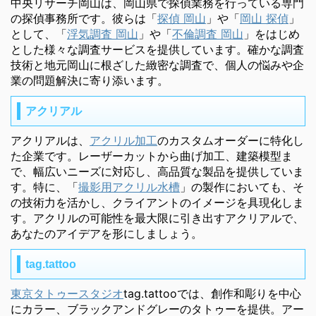
中央リサーチ岡山は、岡山県で探偵業務を行っている専門
の探偵事務所です。彼らは「
探偵 岡山
」や「
岡山 探偵
」
として、「
浮気調査 岡山
」や「
不倫調査 岡山
」をはじめ
とした様々な調査サービスを提供しています。確かな調査
技術と地元岡山に根ざした緻密な調査で、個人の悩みや企
業の問題解決に寄り添います。
アクリアル
アクリアルは、
アクリル加工
のカスタムオーダーに特化し
た企業です。レーザーカットから曲げ加工、建築模型ま
で、幅広いニーズに対応し、高品質な製品を提供していま
す。特に、「
撮影用アクリル水槽
」の製作においても、そ
の技術力を活かし、クライアントのイメージを具現化しま
す。アクリルの可能性を最大限に引き出すアクリアルで、
あなたのアイデアを形にしましょう。
tag.tattoo
東京タトゥースタジオ
tag.tattooでは、創作和彫りを中心
にカラー、ブラックアンドグレーのタトゥーを提供。アー