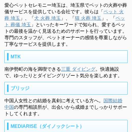
愛心ペットセレモニー埼玉は、埼玉県でペットの火葬や葬
儀サービスを提供している会社です。彼らは「
ペット 火
葬 埼玉
」、「
犬 火葬 埼玉
」、「
猫 火葬 埼玉
」、「
ペッ
ト 葬儀 埼玉
」といったキーワードで知られ、愛するペッ
トの最後を温かく見送るためのサポートを行っています。
専門のスタッフが、ペットオーナーの感情を尊重しながら
丁寧なサービスを提供します。
MTK
南伊勢町の海を満喫できる
三重 ダイビング
。快適施設
で、ゆったりとダイビングリゾート気分を楽しめます。
ブリッジ
中国人女性との結婚を真剣に考えている方へ。
国際結婚
中国
の専門相談所が、出会いから成婚までしっかりサポー
トしてくれます。
MEDIARISE（ダイノックシート）