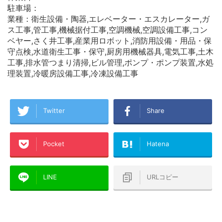
駐車場：
業種：衛生設備・陶器,エレベーター・エスカレーター,ガ
ス工事,管工事,機械据付工事,空調機械,空調設備工事,コン
ベヤー,さく井工事,産業用ロボット,消防用設備・用品・保
守点検,水道衛生工事・保守,厨房用機械器具,電気工事,土木
工事,排水管つまり清掃,ビル管理,ポンプ・ポンプ装置,水処
理装置,冷暖房設備工事,冷凍設備工事
Twitter
Share
Pocket
Hatena
LINE
URLコピー