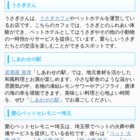
うさぎさん
うさぎさんは、
うさぎカフェ
やペットホテルを運営してい
るお店です。こちらのカフェでは、うさぎとのふれあい体
験ができ、ペットホテルとしてはうさぎやその他の小動物
の一時預かりサービスを提供しています。愛らしいうさぎ
たちとの交流を楽しむことができるスポットです。
しあわせの駅
居酒屋 唐津
「しあわせの駅」では、地元食材を活かした
和風料理とお酒が楽しめます。小さな駅舎のような温かい
雰囲気の中、名物の凍結レモンサワーやアジフライ、唐津
の海の幸を堪能できます。美味しい料理と心地よい時間
を、ぜひ「
しあわせの駅
」でお過ごしください。
愛心ペットセレモニー埼玉
愛心ペットセレモニー埼玉は、埼玉県でペットの火葬や葬
儀サービスを提供している会社です。彼らは「
ペット 火
葬 埼玉
」、「
犬 火葬 埼玉
」、「
猫 火葬 埼玉
」、「
ペッ