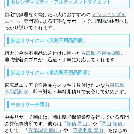
セレンディピティ・アルティメットダイエット
自宅で無理なく続けたい人におすすめの
オンラインダイ
エット
。専門家による丁寧なサポートで、理想の体型へし
っかり導いてくれます。
安芸リサイクル（広島不用品回収）
粗大ごみや不用品の片付けに困ったら
広島 不用品回収
。
地域密着のプロが、迅速・丁寧に対応してくれます。
安芸リサイクル（東広島不用品回収）
東広島エリアで不用品をスッキリ片付けたいなら
東広島
不用品回収
。即日対応・無料見積りで安心して頼めます。
中央リサーチ岡山
中央リサーチ岡山は、岡山県で探偵業務を行っている専門
の探偵事務所です。彼らは「
探偵 岡山
」や「
岡山 探偵
」
として、「
浮気調査 岡山
」や「
不倫調査 岡山
」をはじめ