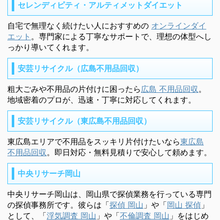
セレンディピティ・アルティメットダイエット
自宅で無理なく続けたい人におすすめの
オンラインダイ
エット
。専門家による丁寧なサポートで、理想の体型へし
っかり導いてくれます。
安芸リサイクル（広島不用品回収）
粗大ごみや不用品の片付けに困ったら
広島 不用品回収
。
地域密着のプロが、迅速・丁寧に対応してくれます。
安芸リサイクル（東広島不用品回収）
東広島エリアで不用品をスッキリ片付けたいなら
東広島
不用品回収
。即日対応・無料見積りで安心して頼めます。
中央リサーチ岡山
中央リサーチ岡山は、岡山県で探偵業務を行っている専門
の探偵事務所です。彼らは「
探偵 岡山
」や「
岡山 探偵
」
として、「
浮気調査 岡山
」や「
不倫調査 岡山
」をはじめ