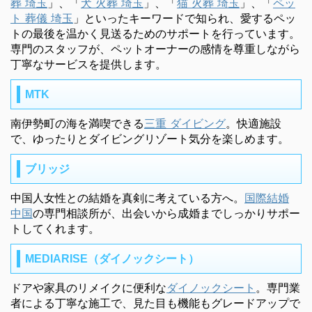
葬 埼玉
」、「
犬 火葬 埼玉
」、「
猫 火葬 埼玉
」、「
ペッ
ト 葬儀 埼玉
」といったキーワードで知られ、愛するペッ
トの最後を温かく見送るためのサポートを行っています。
専門のスタッフが、ペットオーナーの感情を尊重しながら
丁寧なサービスを提供します。
MTK
南伊勢町の海を満喫できる
三重 ダイビング
。快適施設
で、ゆったりとダイビングリゾート気分を楽しめます。
ブリッジ
中国人女性との結婚を真剣に考えている方へ。
国際結婚
中国
の専門相談所が、出会いから成婚までしっかりサポー
トしてくれます。
MEDIARISE（ダイノックシート）
ドアや家具のリメイクに便利な
ダイノックシート
。専門業
者による丁寧な施工で、見た目も機能もグレードアップで