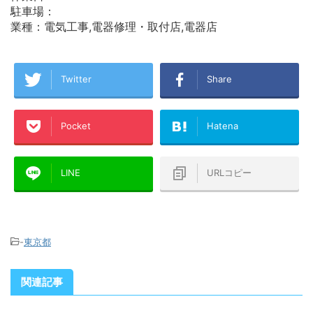
駐車場：
業種：電気工事,電器修理・取付店,電器店
Twitter
Share
Pocket
Hatena
LINE
URLコピー
-
東京都
関連記事