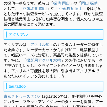
の探偵事務所です。彼らは「
探偵 岡山
」や「
岡山 探偵
」
として、「
浮気調査 岡山
」や「
不倫調査 岡山
」をはじめ
とした様々な調査サービスを提供しています。確かな調査
技術と地元岡山に根ざした緻密な調査で、個人の悩みや企
業の問題解決に寄り添います。
アクリアル
アクリアルは、
アクリル加工
のカスタムオーダーに特化し
た企業です。レーザーカットから曲げ加工、建築模型ま
で、幅広いニーズに対応し、高品質な製品を提供していま
す。特に、「
撮影用アクリル水槽
」の製作においても、そ
の技術力を活かし、クライアントのイメージを具現化しま
す。アクリルの可能性を最大限に引き出すアクリアルで、
あなたのアイデアを形にしましょう。
tag.tattoo
東京タトゥースタジオ
tag.tattooでは、創作和彫りを中心
にカラー、ブラックアンドグレーのタトゥーを提供。アー
ティストとの綿密な打ち合わせにより、お客様だけのユニ