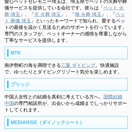
愛心ペットセレモニー埼玉は、埼玉県でペットの火葬や葬
儀サービスを提供している会社です。彼らは「
ペット 火
葬 埼玉
」、「
犬 火葬 埼玉
」、「
猫 火葬 埼玉
」、「
ペッ
ト 葬儀 埼玉
」といったキーワードで知られ、愛するペッ
トの最後を温かく見送るためのサポートを行っています。
専門のスタッフが、ペットオーナーの感情を尊重しながら
丁寧なサービスを提供します。
MTK
南伊勢町の海を満喫できる
三重 ダイビング
。快適施設
で、ゆったりとダイビングリゾート気分を楽しめます。
ブリッジ
中国人女性との結婚を真剣に考えている方へ。
国際結婚
中国
の専門相談所が、出会いから成婚までしっかりサポー
トしてくれます。
MEDIARISE（ダイノックシート）