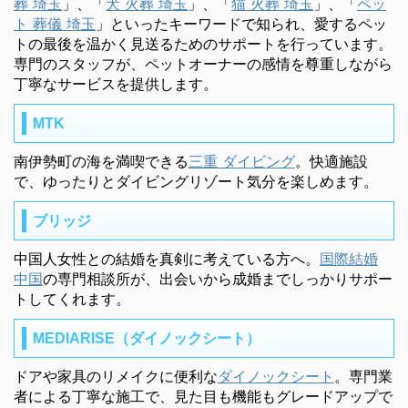
葬 埼玉
」、「
犬 火葬 埼玉
」、「
猫 火葬 埼玉
」、「
ペッ
ト 葬儀 埼玉
」といったキーワードで知られ、愛するペッ
トの最後を温かく見送るためのサポートを行っています。
専門のスタッフが、ペットオーナーの感情を尊重しながら
丁寧なサービスを提供します。
MTK
南伊勢町の海を満喫できる
三重 ダイビング
。快適施設
で、ゆったりとダイビングリゾート気分を楽しめます。
ブリッジ
中国人女性との結婚を真剣に考えている方へ。
国際結婚
中国
の専門相談所が、出会いから成婚までしっかりサポー
トしてくれます。
MEDIARISE（ダイノックシート）
ドアや家具のリメイクに便利な
ダイノックシート
。専門業
者による丁寧な施工で、見た目も機能もグレードアップで