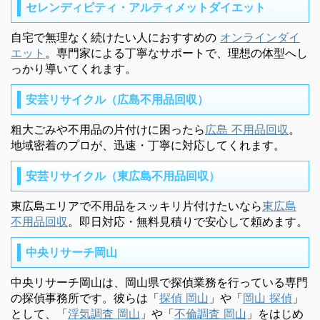
セレンディピティ・アルティメットダイエット
自宅で無理なく続けたい人におすすめの
オンラインダイ
エット
。専門家による丁寧なサポートで、理想の体型へし
っかり導いてくれます。
安芸リサイクル（広島不用品回収）
粗大ごみや不用品の片付けに困ったら
広島 不用品回収
。
地域密着のプロが、迅速・丁寧に対応してくれます。
安芸リサイクル（東広島不用品回収）
東広島エリアで不用品をスッキリ片付けたいなら
東広島
不用品回収
。即日対応・無料見積りで安心して頼めます。
中央リサーチ岡山
中央リサーチ岡山は、岡山県で探偵業務を行っている専門
の探偵事務所です。彼らは「
探偵 岡山
」や「
岡山 探偵
」
として、「
浮気調査 岡山
」や「
不倫調査 岡山
」をはじめ