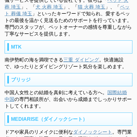
葬 埼玉
」、「
犬 火葬 埼玉
」、「
猫 火葬 埼玉
」、「
ペッ
ト 葬儀 埼玉
」といったキーワードで知られ、愛するペッ
トの最後を温かく見送るためのサポートを行っています。
専門のスタッフが、ペットオーナーの感情を尊重しながら
丁寧なサービスを提供します。
MTK
南伊勢町の海を満喫できる
三重 ダイビング
。快適施設
で、ゆったりとダイビングリゾート気分を楽しめます。
ブリッジ
中国人女性との結婚を真剣に考えている方へ。
国際結婚
中国
の専門相談所が、出会いから成婚までしっかりサポー
トしてくれます。
MEDIARISE（ダイノックシート）
ドアや家具のリメイクに便利な
ダイノックシート
。専門業