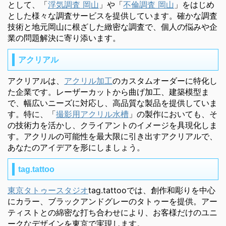
として、「
浮気調査 岡山
」や「
不倫調査 岡山
」をはじめ
とした様々な調査サービスを提供しています。確かな調査
技術と地元岡山に根ざした緻密な調査で、個人の悩みや企
業の問題解決に寄り添います。
アクリアル
アクリアルは、
アクリル加工
のカスタムオーダーに特化し
た企業です。レーザーカットから曲げ加工、建築模型ま
で、幅広いニーズに対応し、高品質な製品を提供していま
す。特に、「
撮影用アクリル水槽
」の製作においても、そ
の技術力を活かし、クライアントのイメージを具現化しま
す。アクリルの可能性を最大限に引き出すアクリアルで、
あなたのアイデアを形にしましょう。
tag.tattoo
東京タトゥースタジオ
tag.tattooでは、創作和彫りを中心
にカラー、ブラックアンドグレーのタトゥーを提供。アー
ティストとの綿密な打ち合わせにより、お客様だけのユニ
ークなデザインを東京で実現します。