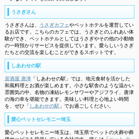
うさぎさん
うさぎさんは、
うさぎカフェ
やペットホテルを運営してい
るお店です。こちらのカフェでは、うさぎとのふれあい体
験ができ、ペットホテルとしてはうさぎやその他の小動物
の一時預かりサービスを提供しています。愛らしいうさぎ
たちとの交流を楽しむことができるスポットです。
しあわせの駅
居酒屋 唐津
「しあわせの駅」では、地元食材を活かした
和風料理とお酒が楽しめます。小さな駅舎のような温かい
雰囲気の中、名物の凍結レモンサワーやアジフライ、唐津
の海の幸を堪能できます。美味しい料理と心地よい時間
を、ぜひ「
しあわせの駅
」でお過ごしください。
愛心ペットセレモニー埼玉
愛心ペットセレモニー埼玉は、埼玉県でペットの火葬や葬
儀サービスを提供している会社です。彼らは「
ペット 火