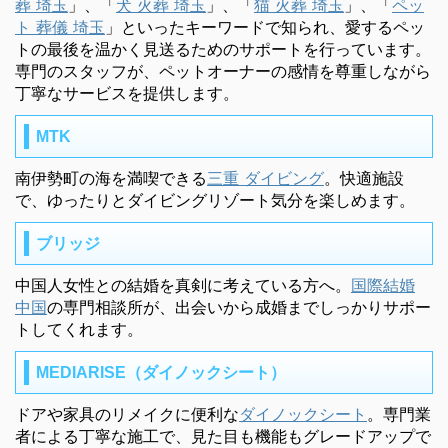
葬 埼玉
」、「
犬 火葬 埼玉
」、「
猫 火葬 埼玉
」、「
ペッ
ト 葬儀 埼玉
」といったキーワードで知られ、愛するペッ
トの最後を温かく見送るためのサポートを行っています。
専門のスタッフが、ペットオーナーの感情を尊重しながら
丁寧なサービスを提供します。
MTK
南伊勢町の海を満喫できる
三重 ダイビング
。快適施設
で、ゆったりとダイビングリゾート気分を楽しめます。
ブリッジ
中国人女性との結婚を真剣に考えている方へ。
国際結婚
中国
の専門相談所が、出会いから成婚までしっかりサポー
トしてくれます。
MEDIARISE（ダイノックシート）
ドアや家具のリメイクに便利な
ダイノックシート
。専門業
者による丁寧な施工で、見た目も機能もグレードアップで