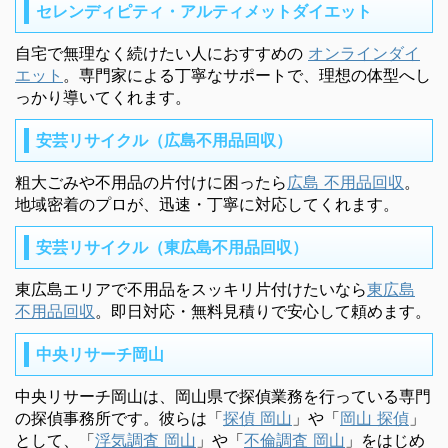
セレンディピティ・アルティメットダイエット
自宅で無理なく続けたい人におすすめの
オンラインダイ
エット
。専門家による丁寧なサポートで、理想の体型へし
っかり導いてくれます。
安芸リサイクル（広島不用品回収）
粗大ごみや不用品の片付けに困ったら
広島 不用品回収
。
地域密着のプロが、迅速・丁寧に対応してくれます。
安芸リサイクル（東広島不用品回収）
東広島エリアで不用品をスッキリ片付けたいなら
東広島
不用品回収
。即日対応・無料見積りで安心して頼めます。
中央リサーチ岡山
中央リサーチ岡山は、岡山県で探偵業務を行っている専門
の探偵事務所です。彼らは「
探偵 岡山
」や「
岡山 探偵
」
として、「
浮気調査 岡山
」や「
不倫調査 岡山
」をはじめ