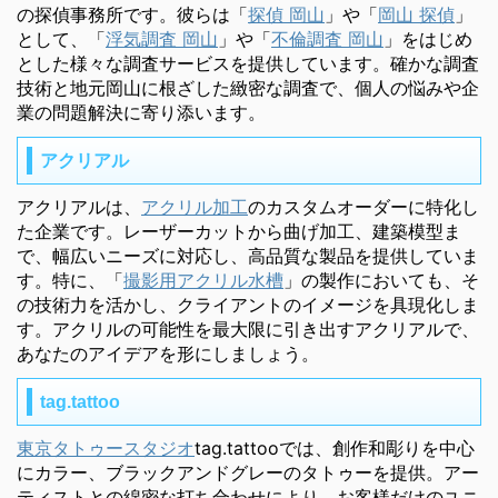
の探偵事務所です。彼らは「
探偵 岡山
」や「
岡山 探偵
」
として、「
浮気調査 岡山
」や「
不倫調査 岡山
」をはじめ
とした様々な調査サービスを提供しています。確かな調査
技術と地元岡山に根ざした緻密な調査で、個人の悩みや企
業の問題解決に寄り添います。
アクリアル
アクリアルは、
アクリル加工
のカスタムオーダーに特化し
た企業です。レーザーカットから曲げ加工、建築模型ま
で、幅広いニーズに対応し、高品質な製品を提供していま
す。特に、「
撮影用アクリル水槽
」の製作においても、そ
の技術力を活かし、クライアントのイメージを具現化しま
す。アクリルの可能性を最大限に引き出すアクリアルで、
あなたのアイデアを形にしましょう。
tag.tattoo
東京タトゥースタジオ
tag.tattooでは、創作和彫りを中心
にカラー、ブラックアンドグレーのタトゥーを提供。アー
ティストとの綿密な打ち合わせにより、お客様だけのユニ