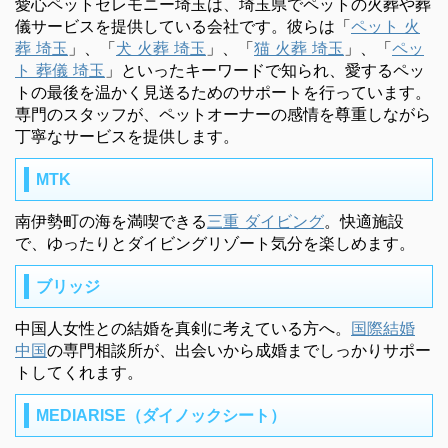
愛心ペットセレモニー埼玉は、埼玉県でペットの火葬や葬
儀サービスを提供している会社です。彼らは「
ペット 火
葬 埼玉
」、「
犬 火葬 埼玉
」、「
猫 火葬 埼玉
」、「
ペッ
ト 葬儀 埼玉
」といったキーワードで知られ、愛するペッ
トの最後を温かく見送るためのサポートを行っています。
専門のスタッフが、ペットオーナーの感情を尊重しながら
丁寧なサービスを提供します。
MTK
南伊勢町の海を満喫できる
三重 ダイビング
。快適施設
で、ゆったりとダイビングリゾート気分を楽しめます。
ブリッジ
中国人女性との結婚を真剣に考えている方へ。
国際結婚
中国
の専門相談所が、出会いから成婚までしっかりサポー
トしてくれます。
MEDIARISE（ダイノックシート）