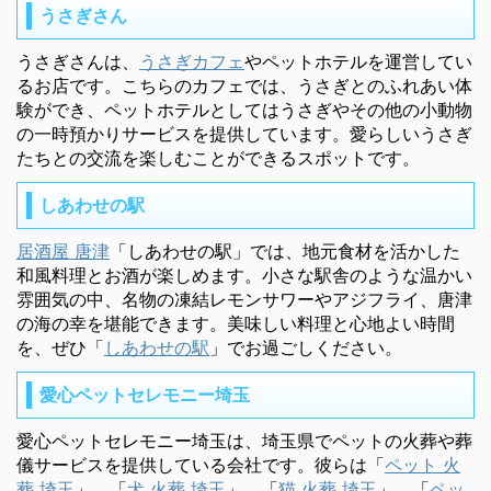
うさぎさん
うさぎさんは、
うさぎカフェ
やペットホテルを運営してい
るお店です。こちらのカフェでは、うさぎとのふれあい体
験ができ、ペットホテルとしてはうさぎやその他の小動物
の一時預かりサービスを提供しています。愛らしいうさぎ
たちとの交流を楽しむことができるスポットです。
しあわせの駅
居酒屋 唐津
「しあわせの駅」では、地元食材を活かした
和風料理とお酒が楽しめます。小さな駅舎のような温かい
雰囲気の中、名物の凍結レモンサワーやアジフライ、唐津
の海の幸を堪能できます。美味しい料理と心地よい時間
を、ぜひ「
しあわせの駅
」でお過ごしください。
愛心ペットセレモニー埼玉
愛心ペットセレモニー埼玉は、埼玉県でペットの火葬や葬
儀サービスを提供している会社です。彼らは「
ペット 火
葬 埼玉
」、「
犬 火葬 埼玉
」、「
猫 火葬 埼玉
」、「
ペッ