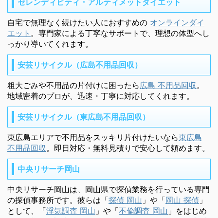
セレンディピティ・アルティメットダイエット
自宅で無理なく続けたい人におすすめの
オンラインダイ
エット
。専門家による丁寧なサポートで、理想の体型へし
っかり導いてくれます。
安芸リサイクル（広島不用品回収）
粗大ごみや不用品の片付けに困ったら
広島 不用品回収
。
地域密着のプロが、迅速・丁寧に対応してくれます。
安芸リサイクル（東広島不用品回収）
東広島エリアで不用品をスッキリ片付けたいなら
東広島
不用品回収
。即日対応・無料見積りで安心して頼めます。
中央リサーチ岡山
中央リサーチ岡山は、岡山県で探偵業務を行っている専門
の探偵事務所です。彼らは「
探偵 岡山
」や「
岡山 探偵
」
として、「
浮気調査 岡山
」や「
不倫調査 岡山
」をはじめ