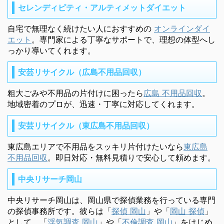
セレンディピティ・アルティメットダイエット
自宅で無理なく続けたい人におすすめの
オンラインダイ
エット
。専門家による丁寧なサポートで、理想の体型へし
っかり導いてくれます。
安芸リサイクル（広島不用品回収）
粗大ごみや不用品の片付けに困ったら
広島 不用品回収
。
地域密着のプロが、迅速・丁寧に対応してくれます。
安芸リサイクル（東広島不用品回収）
東広島エリアで不用品をスッキリ片付けたいなら
東広島
不用品回収
。即日対応・無料見積りで安心して頼めます。
中央リサーチ岡山
中央リサーチ岡山は、岡山県で探偵業務を行っている専門
の探偵事務所です。彼らは「
探偵 岡山
」や「
岡山 探偵
」
として、「
浮気調査 岡山
」や「
不倫調査 岡山
」をはじめ