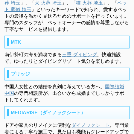
葬 埼玉
」、「
犬 火葬 埼玉
」、「
猫 火葬 埼玉
」、「
ペッ
ト 葬儀 埼玉
」といったキーワードで知られ、愛するペッ
トの最後を温かく見送るためのサポートを行っています。
専門のスタッフが、ペットオーナーの感情を尊重しながら
丁寧なサービスを提供します。
MTK
南伊勢町の海を満喫できる
三重 ダイビング
。快適施設
で、ゆったりとダイビングリゾート気分を楽しめます。
ブリッジ
中国人女性との結婚を真剣に考えている方へ。
国際結婚
中国
の専門相談所が、出会いから成婚までしっかりサポー
トしてくれます。
MEDIARISE（ダイノックシート）
ドアや家具のリメイクに便利な
ダイノックシート
。専門業
者による丁寧な施工で、見た目も機能もグレードアップで