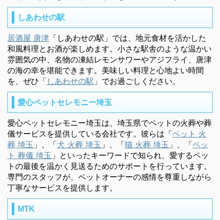
しあわせの駅
居酒屋 唐津
「しあわせの駅」では、地元食材を活かした
和風料理とお酒が楽しめます。小さな駅舎のような温かい
雰囲気の中、名物の凍結レモンサワーやアジフライ、唐津
の海の幸を堪能できます。美味しい料理と心地よい時間
を、ぜひ「
しあわせの駅
」でお過ごしください。
愛心ペットセレモニー埼玉
愛心ペットセレモニー埼玉は、埼玉県でペットの火葬や葬
儀サービスを提供している会社です。彼らは「
ペット 火
葬 埼玉
」、「
犬 火葬 埼玉
」、「
猫 火葬 埼玉
」、「
ペッ
ト 葬儀 埼玉
」といったキーワードで知られ、愛するペッ
トの最後を温かく見送るためのサポートを行っています。
専門のスタッフが、ペットオーナーの感情を尊重しながら
丁寧なサービスを提供します。
MTK