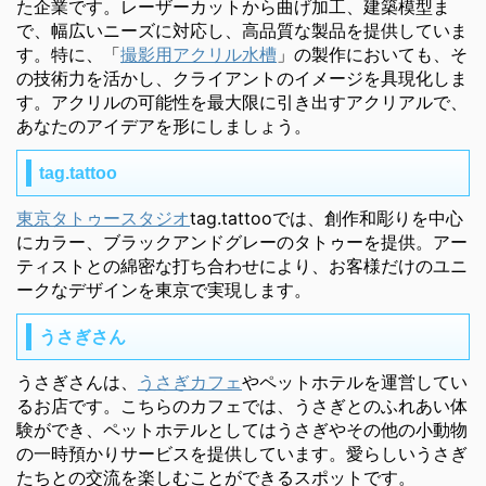
た企業です。レーザーカットから曲げ加工、建築模型ま
で、幅広いニーズに対応し、高品質な製品を提供していま
す。特に、「
撮影用アクリル水槽
」の製作においても、そ
の技術力を活かし、クライアントのイメージを具現化しま
す。アクリルの可能性を最大限に引き出すアクリアルで、
あなたのアイデアを形にしましょう。
tag.tattoo
東京タトゥースタジオ
tag.tattooでは、創作和彫りを中心
にカラー、ブラックアンドグレーのタトゥーを提供。アー
ティストとの綿密な打ち合わせにより、お客様だけのユニ
ークなデザインを東京で実現します。
うさぎさん
うさぎさんは、
うさぎカフェ
やペットホテルを運営してい
るお店です。こちらのカフェでは、うさぎとのふれあい体
験ができ、ペットホテルとしてはうさぎやその他の小動物
の一時預かりサービスを提供しています。愛らしいうさぎ
たちとの交流を楽しむことができるスポットです。