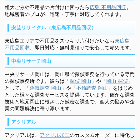
粗大ごみや不用品の片付けに困ったら
広島 不用品回収
。
地域密着のプロが、迅速・丁寧に対応してくれます。
安芸リサイクル（東広島不用品回収）
東広島エリアで不用品をスッキリ片付けたいなら
東広島
不用品回収
。即日対応・無料見積りで安心して頼めます。
中央リサーチ岡山
中央リサーチ岡山は、岡山県で探偵業務を行っている専門
の探偵事務所です。彼らは「
探偵 岡山
」や「
岡山 探偵
」
として、「
浮気調査 岡山
」や「
不倫調査 岡山
」をはじめ
とした様々な調査サービスを提供しています。確かな調査
技術と地元岡山に根ざした緻密な調査で、個人の悩みや企
業の問題解決に寄り添います。
アクリアル
アクリアルは、
アクリル加工
のカスタムオーダーに特化し