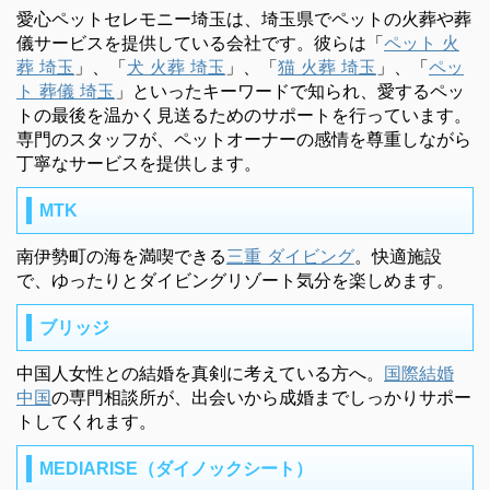
愛心ペットセレモニー埼玉は、埼玉県でペットの火葬や葬
儀サービスを提供している会社です。彼らは「
ペット 火
葬 埼玉
」、「
犬 火葬 埼玉
」、「
猫 火葬 埼玉
」、「
ペッ
ト 葬儀 埼玉
」といったキーワードで知られ、愛するペッ
トの最後を温かく見送るためのサポートを行っています。
専門のスタッフが、ペットオーナーの感情を尊重しながら
丁寧なサービスを提供します。
MTK
南伊勢町の海を満喫できる
三重 ダイビング
。快適施設
で、ゆったりとダイビングリゾート気分を楽しめます。
ブリッジ
中国人女性との結婚を真剣に考えている方へ。
国際結婚
中国
の専門相談所が、出会いから成婚までしっかりサポー
トしてくれます。
MEDIARISE（ダイノックシート）