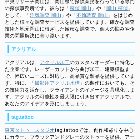
中央リサーチ岡山は、岡山県で探偵業務を行っている専門
の探偵事務所です。彼らは「
探偵 岡山
」や「
岡山 探偵
」
として、「
浮気調査 岡山
」や「
不倫調査 岡山
」をはじめ
とした様々な調査サービスを提供しています。確かな調査
技術と地元岡山に根ざした緻密な調査で、個人の悩みや企
業の問題解決に寄り添います。
アクリアル
アクリアルは、
アクリル加工
のカスタムオーダーに特化し
た企業です。レーザーカットから曲げ加工、建築模型ま
で、幅広いニーズに対応し、高品質な製品を提供していま
す。特に、「
撮影用アクリル水槽
」の製作においても、そ
の技術力を活かし、クライアントのイメージを具現化しま
す。アクリルの可能性を最大限に引き出すアクリアルで、
あなたのアイデアを形にしましょう。
tag.tattoo
東京タトゥースタジオ
tag.tattooでは、創作和彫りを中心
にカラー、ブラックアンドグレーのタトゥーを提供。アー