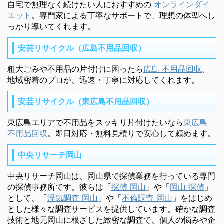
自宅で無理なく続けたい人におすすめの
オンラインダイ
エット
。専門家による丁寧なサポートで、理想の体型へし
っかり導いてくれます。
安芸リサイクル（広島不用品回収）
粗大ごみや不用品の片付けに困ったら
広島 不用品回収
。
地域密着のプロが、迅速・丁寧に対応してくれます。
安芸リサイクル（東広島不用品回収）
東広島エリアで不用品をスッキリ片付けたいなら
東広島
不用品回収
。即日対応・無料見積りで安心して頼めます。
中央リサーチ岡山
中央リサーチ岡山は、岡山県で探偵業務を行っている専門
の探偵事務所です。彼らは「
探偵 岡山
」や「
岡山 探偵
」
として、「
浮気調査 岡山
」や「
不倫調査 岡山
」をはじめ
とした様々な調査サービスを提供しています。確かな調査
技術と地元岡山に根ざした緻密な調査で、個人の悩みや企