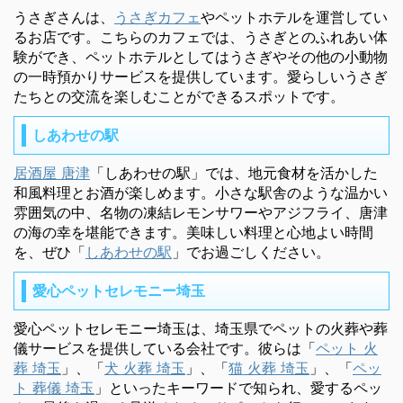
うさぎさんは、
うさぎカフェ
やペットホテルを運営してい
るお店です。こちらのカフェでは、うさぎとのふれあい体
験ができ、ペットホテルとしてはうさぎやその他の小動物
の一時預かりサービスを提供しています。愛らしいうさぎ
たちとの交流を楽しむことができるスポットです。
しあわせの駅
居酒屋 唐津
「しあわせの駅」では、地元食材を活かした
和風料理とお酒が楽しめます。小さな駅舎のような温かい
雰囲気の中、名物の凍結レモンサワーやアジフライ、唐津
の海の幸を堪能できます。美味しい料理と心地よい時間
を、ぜひ「
しあわせの駅
」でお過ごしください。
愛心ペットセレモニー埼玉
愛心ペットセレモニー埼玉は、埼玉県でペットの火葬や葬
儀サービスを提供している会社です。彼らは「
ペット 火
葬 埼玉
」、「
犬 火葬 埼玉
」、「
猫 火葬 埼玉
」、「
ペッ
ト 葬儀 埼玉
」といったキーワードで知られ、愛するペッ