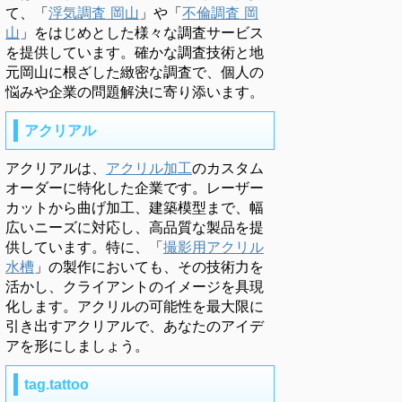
て、「
浮気調査 岡山
」や「
不倫調査 岡
山
」をはじめとした様々な調査サービス
を提供しています。確かな調査技術と地
元岡山に根ざした緻密な調査で、個人の
悩みや企業の問題解決に寄り添います。
アクリアル
アクリアルは、
アクリル加工
のカスタム
オーダーに特化した企業です。レーザー
カットから曲げ加工、建築模型まで、幅
広いニーズに対応し、高品質な製品を提
供しています。特に、「
撮影用アクリル
水槽
」の製作においても、その技術力を
活かし、クライアントのイメージを具現
化します。アクリルの可能性を最大限に
引き出すアクリアルで、あなたのアイデ
アを形にしましょう。
tag.tattoo