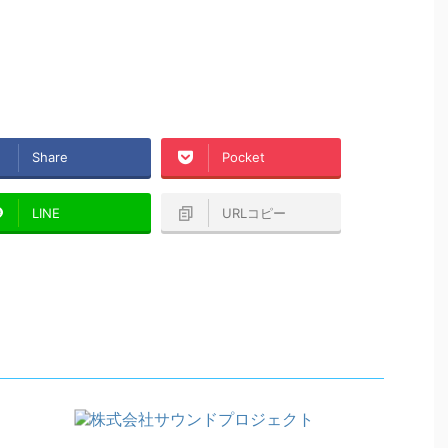
Share
Pocket
LINE
URLコピー