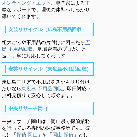
オンラインダイエット
。専門家による丁
寧なサポートで、理想の体型へしっかり
導いてくれます。
安芸リサイクル（広島不用品回収）
粗大ごみや不用品の片付けに困ったら
広
島 不用品回収
。地域密着のプロが、迅
速・丁寧に対応してくれます。
安芸リサイクル（東広島不用品回収）
東広島エリアで不用品をスッキリ片付け
たいなら
東広島 不用品回収
。即日対応・
無料見積りで安心して頼めます。
中央リサーチ岡山
中央リサーチ岡山は、岡山県で探偵業務
を行っている専門の探偵事務所です。彼
らは「
探偵 岡山
」や「
岡山 探偵
」とし