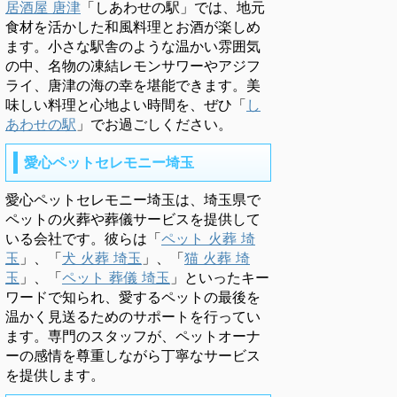
居酒屋 唐津
「しあわせの駅」では、地元
食材を活かした和風料理とお酒が楽しめ
ます。小さな駅舎のような温かい雰囲気
の中、名物の凍結レモンサワーやアジフ
ライ、唐津の海の幸を堪能できます。美
味しい料理と心地よい時間を、ぜひ「
し
あわせの駅
」でお過ごしください。
愛心ペットセレモニー埼玉
愛心ペットセレモニー埼玉は、埼玉県で
ペットの火葬や葬儀サービスを提供して
いる会社です。彼らは「
ペット 火葬 埼
玉
」、「
犬 火葬 埼玉
」、「
猫 火葬 埼
玉
」、「
ペット 葬儀 埼玉
」といったキー
ワードで知られ、愛するペットの最後を
温かく見送るためのサポートを行ってい
ます。専門のスタッフが、ペットオーナ
ーの感情を尊重しながら丁寧なサービス
を提供します。