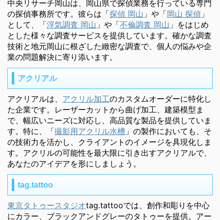
中央リサーチ岡山は、岡山県で探偵業務を行っている専門
の探偵事務所です。彼らは「
探偵 岡山
」や「
岡山 探偵
」
として、「
浮気調査 岡山
」や「
不倫調査 岡山
」をはじめ
とした様々な調査サービスを提供しています。確かな調査
技術と地元岡山に根ざした緻密な調査で、個人の悩みや企
業の問題解決に寄り添います。
アクリアル
アクリアルは、
アクリル加工
のカスタムオーダーに特化し
た企業です。レーザーカットから曲げ加工、建築模型ま
で、幅広いニーズに対応し、高品質な製品を提供していま
す。特に、「
撮影用アクリル水槽
」の製作においても、そ
の技術力を活かし、クライアントのイメージを具現化しま
す。アクリルの可能性を最大限に引き出すアクリアルで、
あなたのアイデアを形にしましょう。
tag.tattoo
東京タトゥースタジオ
tag.tattooでは、創作和彫りを中心
にカラー、ブラックアンドグレーのタトゥーを提供。アー