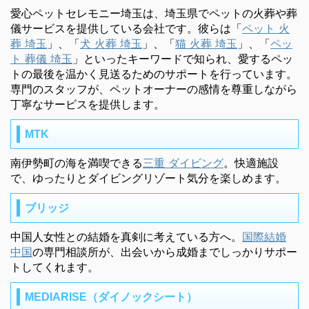
愛心ペットセレモニー埼玉は、埼玉県でペットの火葬や葬
儀サービスを提供している会社です。彼らは「
ペット 火
葬 埼玉
」、「
犬 火葬 埼玉
」、「
猫 火葬 埼玉
」、「
ペッ
ト 葬儀 埼玉
」といったキーワードで知られ、愛するペッ
トの最後を温かく見送るためのサポートを行っています。
専門のスタッフが、ペットオーナーの感情を尊重しながら
丁寧なサービスを提供します。
MTK
南伊勢町の海を満喫できる
三重 ダイビング
。快適施設
で、ゆったりとダイビングリゾート気分を楽しめます。
ブリッジ
中国人女性との結婚を真剣に考えている方へ。
国際結婚
中国
の専門相談所が、出会いから成婚までしっかりサポー
トしてくれます。
MEDIARISE（ダイノックシート）