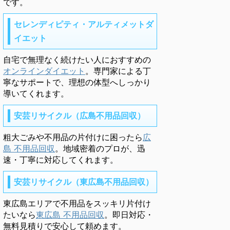
です。
セレンディピティ・アルティメットダ
イエット
自宅で無理なく続けたい人におすすめの
オンラインダイエット
。専門家による丁
寧なサポートで、理想の体型へしっかり
導いてくれます。
安芸リサイクル（広島不用品回収）
粗大ごみや不用品の片付けに困ったら
広
島 不用品回収
。地域密着のプロが、迅
速・丁寧に対応してくれます。
安芸リサイクル（東広島不用品回収）
東広島エリアで不用品をスッキリ片付け
たいなら
東広島 不用品回収
。即日対応・
無料見積りで安心して頼めます。