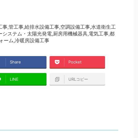
工事,管工事,給排水設備工事,空調設備工事,水道衛生工
ーシステム・太陽光発電,厨房用機械器具,電気工事,都
フォーム,冷暖房設備工事
Share
Pocket
LINE
URLコピー