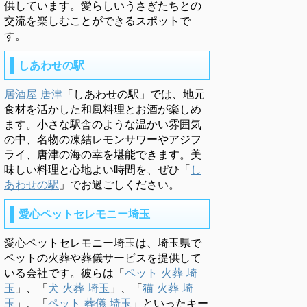
供しています。愛らしいうさぎたちとの
交流を楽しむことができるスポットで
す。
しあわせの駅
居酒屋 唐津
「しあわせの駅」では、地元
食材を活かした和風料理とお酒が楽しめ
ます。小さな駅舎のような温かい雰囲気
の中、名物の凍結レモンサワーやアジフ
ライ、唐津の海の幸を堪能できます。美
味しい料理と心地よい時間を、ぜひ「
し
あわせの駅
」でお過ごしください。
愛心ペットセレモニー埼玉
愛心ペットセレモニー埼玉は、埼玉県で
ペットの火葬や葬儀サービスを提供して
いる会社です。彼らは「
ペット 火葬 埼
玉
」、「
犬 火葬 埼玉
」、「
猫 火葬 埼
玉
」、「
ペット 葬儀 埼玉
」といったキー