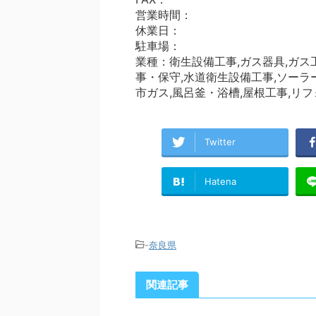
営業時間：
休業日：
駐車場：
業種：衛生設備工事,ガス器具,ガス
事・保守,水道衛生設備工事,ソーラ
市ガス,風呂釜・浴槽,屋根工事,リ
Twitter
Hatena
-
奈良県
関連記事