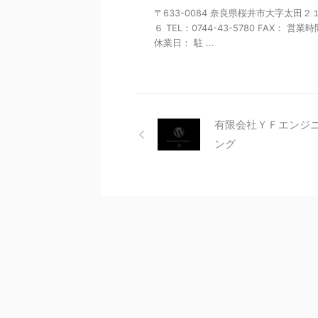
〒633-0084 奈良県桜井市大字太田２
６ TEL：0744-43-5780 FAX： 営業
休業日： 駐 ...
有限会社ＹＦエンジ
ング