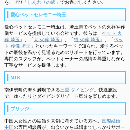
を、ぜひ「
しあわせの駅
」でお過ごしください。
愛心ペットセレモニー埼玉
愛心ペットセレモニー埼玉は、埼玉県でペットの火葬や葬
儀サービスを提供している会社です。彼らは「
ペット 火
葬 埼玉
」、「
犬 火葬 埼玉
」、「
猫 火葬 埼玉
」、「
ペッ
ト 葬儀 埼玉
」といったキーワードで知られ、愛するペッ
トの最後を温かく見送るためのサポートを行っています。
専門のスタッフが、ペットオーナーの感情を尊重しながら
丁寧なサービスを提供します。
MTK
南伊勢町の海を満喫できる
三重 ダイビング
。快適施設
で、ゆったりとダイビングリゾート気分を楽しめます。
ブリッジ
中国人女性との結婚を真剣に考えている方へ。
国際結婚
中国
の専門相談所が、出会いから成婚までしっかりサポー