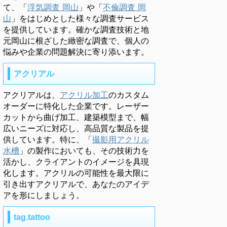
て、「
浮気調査 岡山
」や「
不倫調査 岡
山
」をはじめとした様々な調査サービス
を提供しています。確かな調査技術と地
元岡山に根ざした緻密な調査で、個人の
悩みや企業の問題解決に寄り添います。
アクリアル
アクリアルは、
アクリル加工
のカスタム
オーダーに特化した企業です。レーザー
カットから曲げ加工、建築模型まで、幅
広いニーズに対応し、高品質な製品を提
供しています。特に、「
撮影用アクリル
水槽
」の製作においても、その技術力を
活かし、クライアントのイメージを具現
化します。アクリルの可能性を最大限に
引き出すアクリアルで、あなたのアイデ
アを形にしましょう。
tag.tattoo