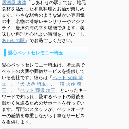
居酒屋 唐津
「しあわせの駅」では、地元
食材を活かした和風料理とお酒が楽しめ
ます。小さな駅舎のような温かい雰囲気
の中、名物の凍結レモンサワーやアジフ
ライ、唐津の海の幸を堪能できます。美
味しい料理と心地よい時間を、ぜひ「
し
あわせの駅
」でお過ごしください。
愛心ペットセレモニー埼玉
愛心ペットセレモニー埼玉は、埼玉県で
ペットの火葬や葬儀サービスを提供して
いる会社です。彼らは「
ペット 火葬 埼
玉
」、「
犬 火葬 埼玉
」、「
猫 火葬 埼
玉
」、「
ペット 葬儀 埼玉
」といったキー
ワードで知られ、愛するペットの最後を
温かく見送るためのサポートを行ってい
ます。専門のスタッフが、ペットオーナ
ーの感情を尊重しながら丁寧なサービス
を提供します。