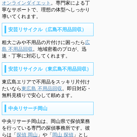
オンラインダイエット
。専門家による丁
寧なサポートで、理想の体型へしっかり
導いてくれます。
安芸リサイクル（広島不用品回収）
粗大ごみや不用品の片付けに困ったら
広
島 不用品回収
。地域密着のプロが、迅
速・丁寧に対応してくれます。
安芸リサイクル（東広島不用品回収）
東広島エリアで不用品をスッキリ片付け
たいなら
東広島 不用品回収
。即日対応・
無料見積りで安心して頼めます。
中央リサーチ岡山
中央リサーチ岡山は、岡山県で探偵業務
を行っている専門の探偵事務所です。彼
らは「
探偵 岡山
」や「
岡山 探偵
」とし