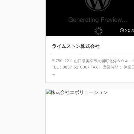
202
ライムストン株式会社
〒759-2211 山口県美祢市大嶺町北分６０４－
TEL：0837-52-0007 FAX： 営業時間： 休業
...