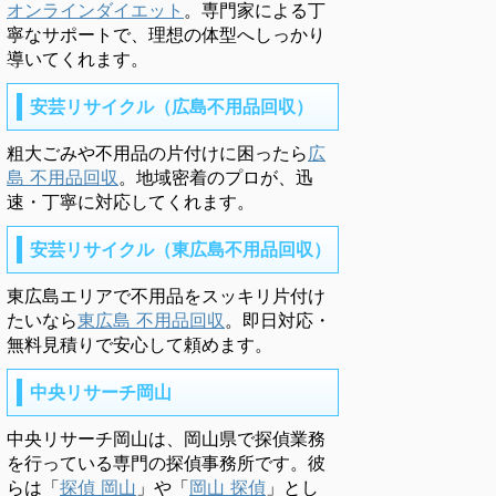
オンラインダイエット
。専門家による丁
寧なサポートで、理想の体型へしっかり
導いてくれます。
安芸リサイクル（広島不用品回収）
粗大ごみや不用品の片付けに困ったら
広
島 不用品回収
。地域密着のプロが、迅
速・丁寧に対応してくれます。
安芸リサイクル（東広島不用品回収）
東広島エリアで不用品をスッキリ片付け
たいなら
東広島 不用品回収
。即日対応・
無料見積りで安心して頼めます。
中央リサーチ岡山
中央リサーチ岡山は、岡山県で探偵業務
を行っている専門の探偵事務所です。彼
らは「
探偵 岡山
」や「
岡山 探偵
」とし