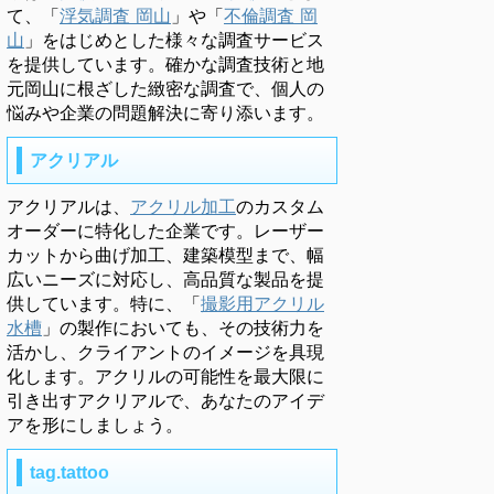
て、「
浮気調査 岡山
」や「
不倫調査 岡
山
」をはじめとした様々な調査サービス
を提供しています。確かな調査技術と地
元岡山に根ざした緻密な調査で、個人の
悩みや企業の問題解決に寄り添います。
アクリアル
アクリアルは、
アクリル加工
のカスタム
オーダーに特化した企業です。レーザー
カットから曲げ加工、建築模型まで、幅
広いニーズに対応し、高品質な製品を提
供しています。特に、「
撮影用アクリル
水槽
」の製作においても、その技術力を
活かし、クライアントのイメージを具現
化します。アクリルの可能性を最大限に
引き出すアクリアルで、あなたのアイデ
アを形にしましょう。
tag.tattoo