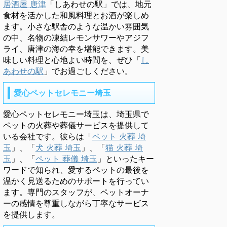
居酒屋 唐津
「しあわせの駅」では、地元
食材を活かした和風料理とお酒が楽しめ
ます。小さな駅舎のような温かい雰囲気
の中、名物の凍結レモンサワーやアジフ
ライ、唐津の海の幸を堪能できます。美
味しい料理と心地よい時間を、ぜひ「
し
あわせの駅
」でお過ごしください。
愛心ペットセレモニー埼玉
愛心ペットセレモニー埼玉は、埼玉県で
ペットの火葬や葬儀サービスを提供して
いる会社です。彼らは「
ペット 火葬 埼
玉
」、「
犬 火葬 埼玉
」、「
猫 火葬 埼
玉
」、「
ペット 葬儀 埼玉
」といったキー
ワードで知られ、愛するペットの最後を
温かく見送るためのサポートを行ってい
ます。専門のスタッフが、ペットオーナ
ーの感情を尊重しながら丁寧なサービス
を提供します。