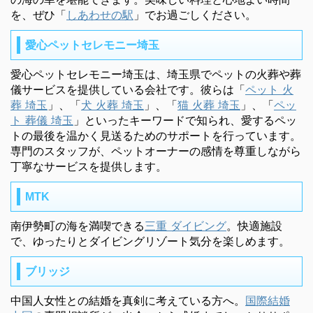
を、ぜひ「
しあわせの駅
」でお過ごしください。
愛心ペットセレモニー埼玉
愛心ペットセレモニー埼玉は、埼玉県でペットの火葬や葬
儀サービスを提供している会社です。彼らは「
ペット 火
葬 埼玉
」、「
犬 火葬 埼玉
」、「
猫 火葬 埼玉
」、「
ペッ
ト 葬儀 埼玉
」といったキーワードで知られ、愛するペッ
トの最後を温かく見送るためのサポートを行っています。
専門のスタッフが、ペットオーナーの感情を尊重しながら
丁寧なサービスを提供します。
MTK
南伊勢町の海を満喫できる
三重 ダイビング
。快適施設
で、ゆったりとダイビングリゾート気分を楽しめます。
ブリッジ
中国人女性との結婚を真剣に考えている方へ。
国際結婚