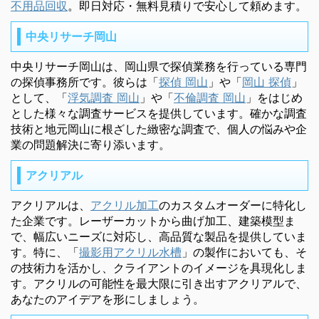
不用品回収
。即日対応・無料見積りで安心して頼めます。
中央リサーチ岡山
中央リサーチ岡山は、岡山県で探偵業務を行っている専門
の探偵事務所です。彼らは「
探偵 岡山
」や「
岡山 探偵
」
として、「
浮気調査 岡山
」や「
不倫調査 岡山
」をはじめ
とした様々な調査サービスを提供しています。確かな調査
技術と地元岡山に根ざした緻密な調査で、個人の悩みや企
業の問題解決に寄り添います。
アクリアル
アクリアルは、
アクリル加工
のカスタムオーダーに特化し
た企業です。レーザーカットから曲げ加工、建築模型ま
で、幅広いニーズに対応し、高品質な製品を提供していま
す。特に、「
撮影用アクリル水槽
」の製作においても、そ
の技術力を活かし、クライアントのイメージを具現化しま
す。アクリルの可能性を最大限に引き出すアクリアルで、
あなたのアイデアを形にしましょう。